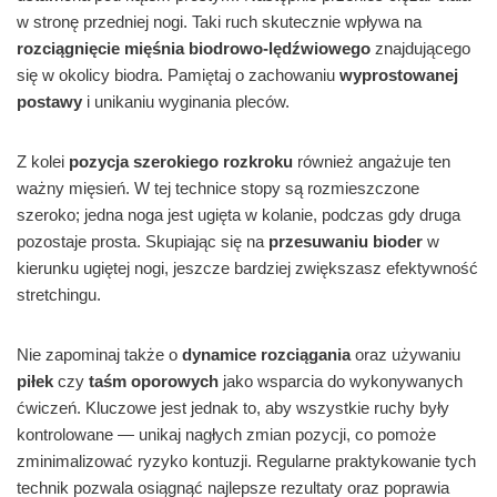
w stronę przedniej nogi. Taki ruch skutecznie wpływa na
rozciągnięcie mięśnia biodrowo-lędźwiowego
znajdującego
się w okolicy biodra. Pamiętaj o zachowaniu
wyprostowanej
postawy
i unikaniu wyginania pleców.
Z kolei
pozycja szerokiego rozkroku
również angażuje ten
ważny mięsień. W tej technice stopy są rozmieszczone
szeroko; jedna noga jest ugięta w kolanie, podczas gdy druga
pozostaje prosta. Skupiając się na
przesuwaniu bioder
w
kierunku ugiętej nogi, jeszcze bardziej zwiększasz efektywność
stretchingu.
Nie zapominaj także o
dynamice rozciągania
oraz używaniu
piłek
czy
taśm oporowych
jako wsparcia do wykonywanych
ćwiczeń. Kluczowe jest jednak to, aby wszystkie ruchy były
kontrolowane — unikaj nagłych zmian pozycji, co pomoże
zminimalizować ryzyko kontuzji. Regularne praktykowanie tych
technik pozwala osiągnąć najlepsze rezultaty oraz poprawia