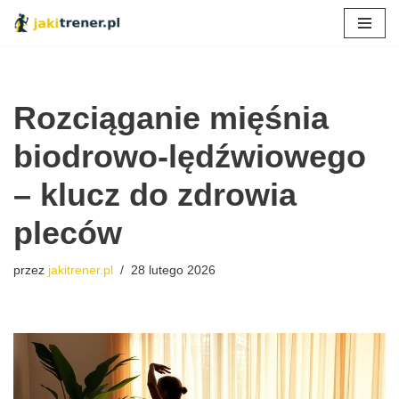
Przejdź
do
treści
Rozciąganie mięśnia
biodrowo-lędźwiowego
– klucz do zdrowia
pleców
przez
jakitrener.pl
28 lutego 2026