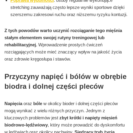
Poprawa wydolności
: osoby regularnie wykonujące
stretching zauważają często lepsze wyniki sportowe dzięki
szerszemu zakresowi ruchu oraz niższemu ryzyku kontuzji.
Z tych powodów warto uczynić rozciąganie tego mięśnia
stałym elementem swojej rutyny treningowej lub
rehabilitacyjnej.
Wprowadzenie prostych ćwiczeń
rozciągających może mieć znaczący wpływ na jakość życia
oraz zdrowie kręgosłupa i stawów.
Przyczyny napięć i bólów w obrębie
biodra i dolnej części pleców
Napięcia
oraz
bóle
w okolicy bioder i dolnej części pleców
mogą wynikać z wielu różnych przyczyn. Jednym z
kluczowych problemów jest
zbyt krótki i napięty mięsień
biodrowo-lędźwiowy
, który może prowadzić do dyskomfortu
w lędźwiach oraz okolicy pachwiny.
Siedzący tryb życia
,