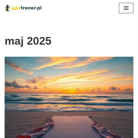
Przejdź
do
treści
maj 2025