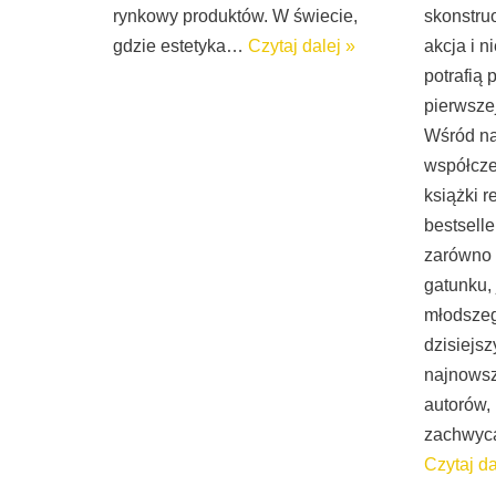
rynkowy produktów. W świecie,
skonstru
gdzie estetyka…
Czytaj dalej »
akcja i n
potrafią
pierwszej
Wśród na
współcze
książki re
bestselle
zarówno 
gatunku, 
młodszeg
dzisiejsz
najnows
autorów, 
zachwyca
Czytaj da