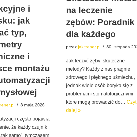
kcyjne i
na leczenie
sku: jak
zębów: Poradnik
ać typ,
dla każdego
metry
przez
jakitrener.pl
30 listopada 20
niczne i
Jak leczyć zęby: skuteczne
sce montażu
metody? Każdy z nas pragnie
zdrowego i pięknego uśmiechu,
utomatyzacji
jednak wiele osób boryka się z
mysłowej
problemami stomatologicznymi,
które mogą prowadzić do…
Czyt
trener.pl
8 maja 2026
dalej »
tyzacji często pojawia
enie, że każdy czujnik
 „tak samo”, tymczasem