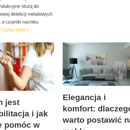
indukcyjne służą do
owej detekcji metalowych
 a czujniki nacisku
…
Czytaj dalej »
Elegancja i
 jest
komfort: dlaczeg
ilitacja i jak
warto postawić n
e pomóc w