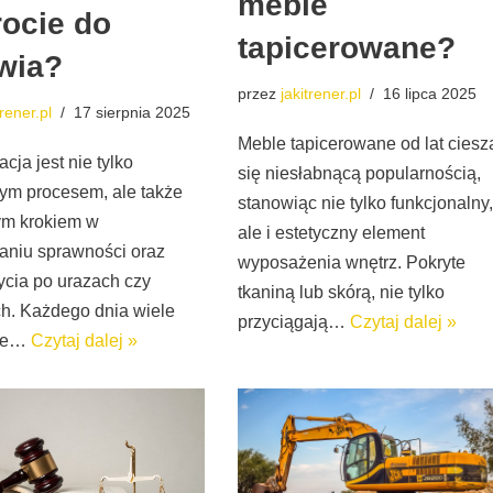
meble
ocie do
tapicerowane?
wia?
przez
jakitrener.pl
16 lipca 2025
trener.pl
17 sierpnia 2025
Meble tapicerowane od lat ciesz
acja jest nie tylko
się niesłabnącą popularnością,
m procesem, ale także
stanowiąc nie tylko funkcjonalny,
ym krokiem w
ale i estetyczny element
aniu sprawności oraz
wyposażenia wnętrz. Pokryte
ycia po urazach czy
tkaniną lub skórą, nie tylko
h. Każdego dnia wiele
przyciągają…
Czytaj dalej »
aje…
Czytaj dalej »