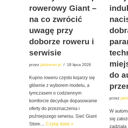
indu
rowerowy Giant –
naci
na co zwrócić
dobr
uwagę przy
para
doborze roweru i
tech
serwisie
miej
przez
jakitrener.pl
18 lipca 2026
do a
Kupno roweru często kojarzy się
prze
głównie z wyborem modelu, a
tymczasem o codziennym
przez
jaki
komforcie decyduje dopasowanie
oferty do przeznaczenia i
W automa
poźniejszego serwisu. Sieć Giant
się założ
Store…
Czytaj dalej »
zadziała