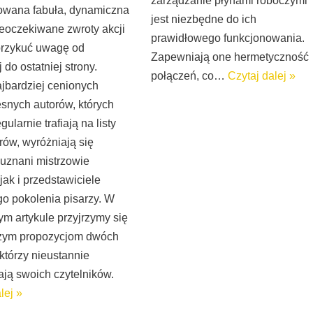
zarządzanie płynami roboczymi
owana fabuła, dynamiczna
jest niezbędne do ich
ieoczekiwane zwroty akcji
prawidłowego funkcjonowania.
 przykuć uwagę od
Zapewniają one hermetyczność
 do ostatniej strony.
połączeń, co…
Czytaj dalej »
jbardziej cenionych
snych autorów, których
gularnie trafiają na listy
rów, wyróżniają się
uznani mistrzowie
jak i przedstawiciele
o pokolenia pisarzy. W
ym artykule przyjrzymy się
zym propozycjom dwóch
którzy nieustannie
ją swoich czytelników.
lej »