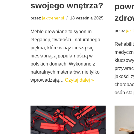
swojego wnętrza?
powr
zdro
przez
jakitrener.pl
18 września 2025
przez
jaki
Meble drewniane to synonim
elegancji, trwałości i naturalnego
Rehabilit
piękna, które wciąż cieszą się
medyczny
niesłabnącą popularnością w
kluczow
polskich domach. Wykonane z
przywrac
naturalnych materiałów, nie tylko
jakości ż
wprowadzają…
Czytaj dalej »
chorobac
osób st