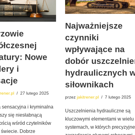
Najważniejsze
rzowie
czynniki
łczesnej
wpływające na
ratury: Nowe
dobór uszczelnie
lery i
hydraulicznych 
acje
siłownikach
trener.pl
27 lutego 2025
przez
jakitrener.pl
7 lutego 2025
a sensacyjna i kryminalna
Uszczelnienia hydrauliczne są
eszy się niesłabnącą
kluczowymi elementami w wielu
ością wśród czytelników
systemach, w których precyzyjne
 świecie. Dobrze