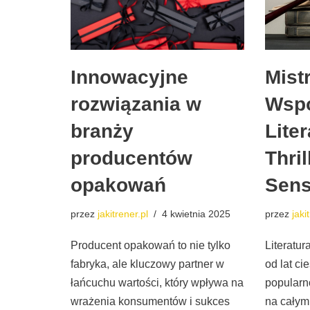
Innowacyjne
Mist
rozwiązania w
Wspó
branży
Lite
producentów
Thril
opakowań
Sens
przez
jakitrener.pl
4 kwietnia 2025
przez
jaki
Producent opakowań to nie tylko
Literatur
fabryka, ale kluczowy partner w
od lat ci
łańcuchu wartości, który wpływa na
popularn
wrażenia konsumentów i sukces
na całym