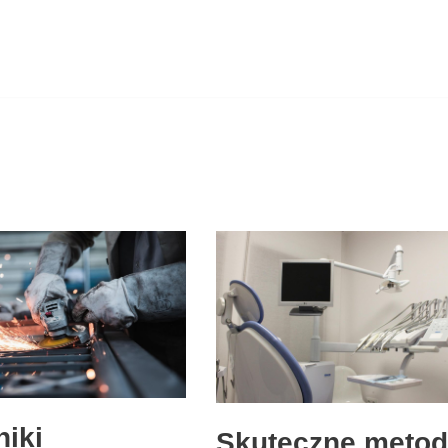
niki
Skuteczne meto