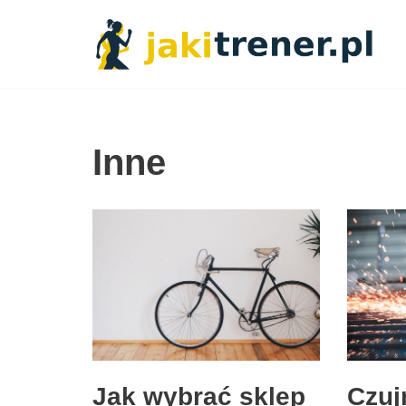
Przejdź
do
treści
Inne
Czuj
Jak wybrać sklep