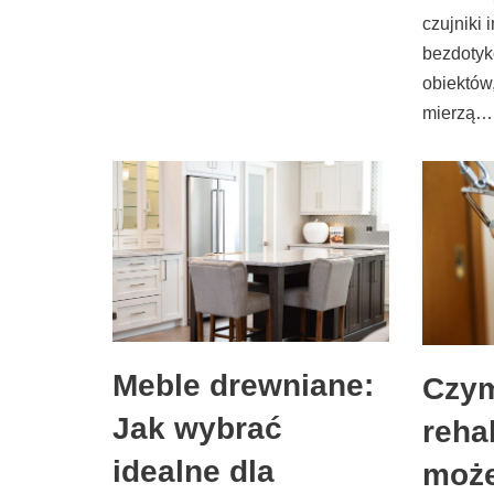
czujniki 
bezdotyk
obiektów,
mierzą
Meble drewniane:
Czym
Jak wybrać
rehab
idealne dla
moż