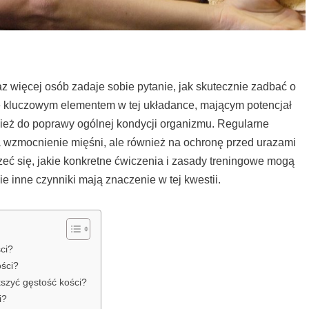
z więcej osób zadaje sobie pytanie, jak skutecznie zadbać o
ię kluczowym elementem w tej układance, mającym potencjał
wnież do poprawy ogólnej kondycji organizmu. Regularne
na wzmocnienie mięśni, ale również na ochronę przed urazami
rzeć się, jakie konkretne ćwiczenia i zasady treningowe mogą
ie inne czynniki mają znaczenie w tej kwestii.
ci?
ości?
kszyć gęstość kości?
i?