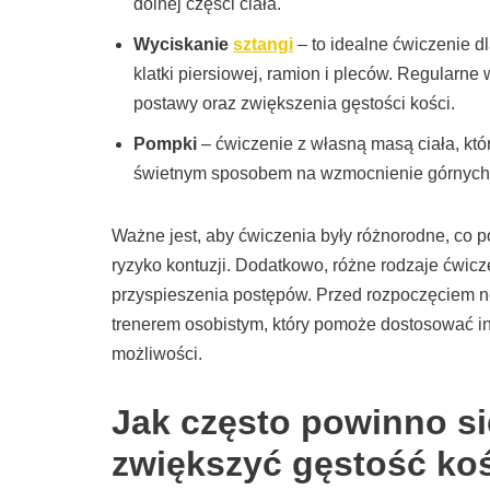
dolnej części ciała.
Wyciskanie
sztangi
– to idealne ćwiczenie d
klatki piersiowej, ramion i pleców. Regular
postawy oraz zwiększenia gęstości kości.
Pompki
– ćwiczenie z własną masą ciała, kt
świetnym sposobem na wzmocnienie górnych pa
Ważne jest, aby ćwiczenia były różnorodne, co p
ryzyko kontuzji. Dodatkowo, różne rodzaje ćwicz
przyspieszenia postępów. Przed rozpoczęciem 
trenerem osobistym, który pomoże dostosować in
możliwości.
Jak często powinno si
zwiększyć gęstość ko