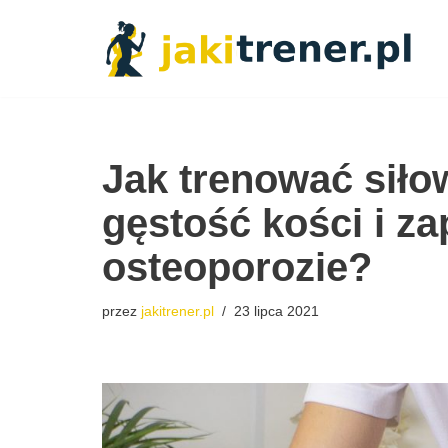
Przejdź
do
treści
Jak trenować siło
gęstość kości i z
osteoporozie?
przez
jakitrener.pl
23 lipca 2021