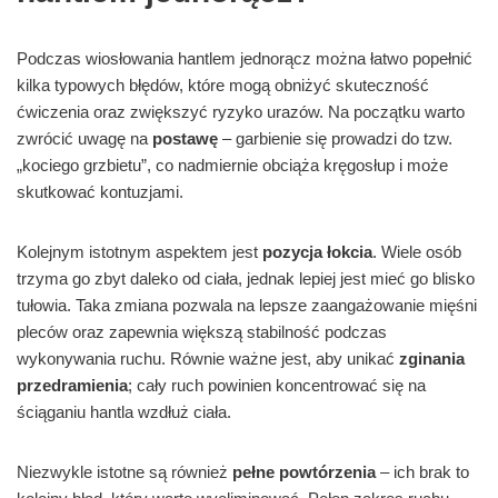
Podczas wiosłowania hantlem jednorącz można łatwo popełnić
kilka typowych błędów, które mogą obniżyć skuteczność
ćwiczenia oraz zwiększyć ryzyko urazów. Na początku warto
zwrócić uwagę na
postawę
– garbienie się prowadzi do tzw.
„kociego grzbietu”, co nadmiernie obciąża kręgosłup i może
skutkować kontuzjami.
Kolejnym istotnym aspektem jest
pozycja łokcia
. Wiele osób
trzyma go zbyt daleko od ciała, jednak lepiej jest mieć go blisko
tułowia. Taka zmiana pozwala na lepsze zaangażowanie mięśni
pleców oraz zapewnia większą stabilność podczas
wykonywania ruchu. Równie ważne jest, aby unikać
zginania
przedramienia
; cały ruch powinien koncentrować się na
ściąganiu hantla wzdłuż ciała.
Niezwykle istotne są również
pełne powtórzenia
– ich brak to