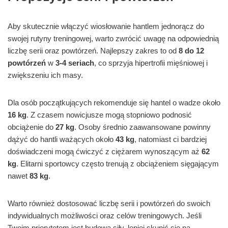
Aby skutecznie włączyć wiosłowanie hantlem jednorącz do
swojej rutyny treningowej, warto zwrócić uwagę na odpowiednią
liczbę serii oraz powtórzeń. Najlepszy zakres to od
8 do 12
powtórzeń
w
3-4 seriach
, co sprzyja hipertrofii mięśniowej i
zwiększeniu ich masy.
Dla osób początkujących rekomenduje się hantel o wadze około
16 kg
. Z czasem nowicjusze mogą stopniowo podnosić
obciążenie do
27 kg
. Osoby średnio zaawansowane powinny
dążyć do hantli ważących około
43 kg
, natomiast ci bardziej
doświadczeni mogą ćwiczyć z ciężarem wynoszącym aż
62
kg
. Elitarni sportowcy często trenują z obciążeniem sięgającym
nawet
83 kg
.
Warto również dostosować liczbę serii i powtórzeń do swoich
indywidualnych możliwości oraz celów treningowych. Jeśli
Twoim priorytetem jest budowa siły, lepiej skupić się na