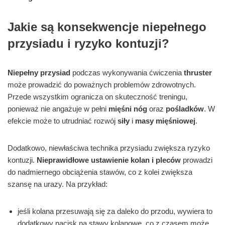
Jakie są konsekwencje niepełnego
przysiadu i ryzyko kontuzji?
Niepełny przysiad
podczas wykonywania ćwiczenia
thruster
może prowadzić do poważnych problemów zdrowotnych.
Przede wszystkim ogranicza on skuteczność treningu,
ponieważ nie angażuje w pełni
mięśni nóg
oraz
pośladków
. W
efekcie może to utrudniać rozwój
siły
i
masy mięśniowej
.
Dodatkowo, niewłaściwa technika przysiadu zwiększa ryzyko
kontuzji.
Nieprawidłowe ustawienie kolan i pleców
prowadzi
do nadmiernego obciążenia stawów, co z kolei zwiększa
szansę na urazy. Na przykład:
jeśli kolana przesuwają się za daleko do przodu, wywiera to
dodatkowy nacisk na stawy kolanowe, co z czasem może