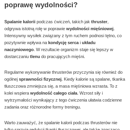
poprawę wydolności?
Spalanie kalorii
podczas ćwiczeń, takich jak
thruster
,
odgrywa istotną rolę w poprawie
wydolności mięśniowej
.
Intensywny wysiłek związany z tym ruchem podnosi tętno, co
pozytywnie wpływa na
kondycję serca
i
układu
naczyniowego
. W rezultacie organizm staje się lepszy w
dostarczaniu
tlenu
do pracujących mięśni.
Regularne wykonywanie thrusterów przyczynia się również do
ogólnej
sprawności fizycznej
. Kiedy kalorie są spalane, tkanka
tłuszczowa zmniejsza się, a masa mięśniowa wzrasta. To z
kolei wspiera
wydolność całego ciała
. Wzrost siły i
wytrzymałości wynikający z tego ćwiczenia ułatwia codzienne
zadania oraz różnorodne formy treningu.
Warto zauważyć, że spalanie kalorii podczas thrusterów nie
tylko sprzyja redukcji tkanki tłuszczowej, ale także znacząco