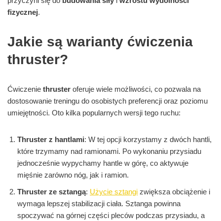
przyczyni się do
budowania siły
i
wzrostu wydolności
fizycznej
.
Jakie są warianty ćwiczenia
thruster?
Ćwiczenie
thruster
oferuje wiele możliwości, co pozwala na
dostosowanie treningu do osobistych preferencji oraz poziomu
umiejętności. Oto kilka popularnych wersji tego ruchu:
Thruster z hantlami
: W tej opcji korzystamy z dwóch hantli,
które trzymamy nad ramionami. Po wykonaniu przysiadu
jednocześnie wypychamy hantle w górę, co aktywuje
mięśnie zarówno nóg, jak i ramion.
Thruster ze sztangą
:
Użycie sztangi
zwiększa obciążenie i
wymaga lepszej stabilizacji ciała. Sztanga powinna
spoczywać na górnej części pleców podczas przysiadu, a