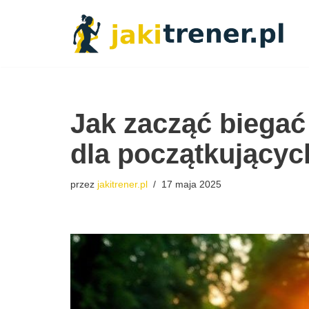
Przejdź
do
treści
Jak zacząć biegać
dla początkującyc
przez
jakitrener.pl
17 maja 2025