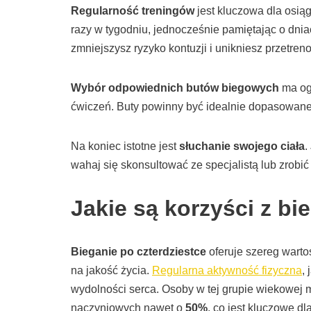
Regularność treningów
jest kluczowa dla osiąg
razy w tygodniu, jednocześnie pamiętając o dni
zmniejszysz ryzyko kontuzji i unikniesz przetren
Wybór odpowiednich butów biegowych
ma og
ćwiczeń. Buty powinny być idealnie dopasowane
Na koniec istotne jest
słuchanie swojego ciała
.
wahaj się skonsultować ze specjalistą lub zrobić
Jakie są korzyści z bi
Bieganie po czterdziestce
oferuje szereg wart
na jakość życia.
Regularna aktywność fizyczna
,
wydolności serca. Osoby w tej grupie wiekowej
naczyniowych nawet o
50%
, co jest kluczowe d