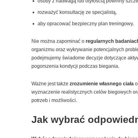
osoby z nadwagą lub otyłością powinny szcze
rozważyć konsultację ze specjalistą,
aby opracować bezpieczny plan treningowy.
Nie można zapominać o
regularnych badaniac
organizmu oraz wykrywanie potencjalnych probl
podejmujemy świadome decyzje dotyczące aktywno
pogorszenia kondycji podczas biegania.
Ważne jest także
zrozumienie własnego ciała
o
wyznaczenie realistycznych celów biegowych or
potrzeb i możliwości.
Jak wybrać odpowiedn