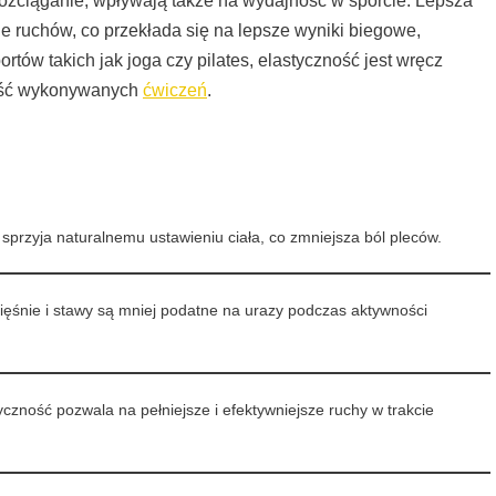
 rozciąganie, wpływają także na wydajność w sporcie. Lepsza
 ruchów, co przekłada się na lepsze wyniki biegowe,
rtów takich jak joga czy pilates, elastyczność jest wręcz
ość wykonywanych
ćwiczeń
.
sprzyja naturalnemu ustawieniu ciała, co zmniejsza ból pleców.
ięśnie i stawy są mniej podatne na urazy podczas aktywności
czność pozwala na pełniejsze i efektywniejsze ruchy w trakcie