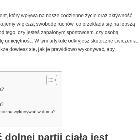
ement, który wpływa na nasze codzienne życie oraz aktywność
skujemy większą swobodę ruchów, co przekłada się na lepszą
 od tego, czy jesteś zapalonym sportowcem, czy osobą
tę umiejętność. W tym artykule odkryjesz skuteczne ćwiczenia,
akże dowiesz się, jak je prawidłowo wykonywać, aby
na?
?
g?
ała można wykonywać w domu?
olnej partii ciała jest