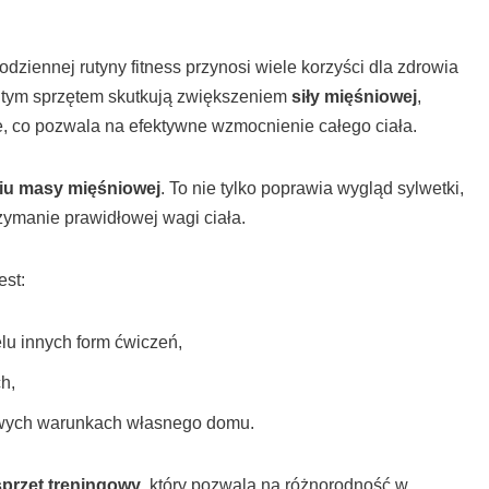
odziennej rutyny fitness przynosi wiele korzyści dla zdrowia
z tym sprzętem skutkują zwiększeniem
siły mięśniowej
,
 co pozwala na efektywne wzmocnienie całego ciała.
u masy mięśniowej
. To nie tylko poprawia wygląd sylwetki,
rzymanie prawidłowej wagi ciała.
est:
lu innych form ćwiczeń,
h,
wych warunkach własnego domu.
przęt treningowy
, który pozwala na różnorodność w