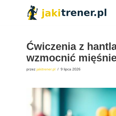
Przejdź
do
treści
Ćwiczenia z hantla
wzmocnić mięśnie 
przez
jakitrener.pl
9 lipca 2026