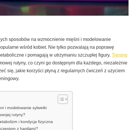
jszych sposobów na wzmocnienie mięśni i modelowanie
j popularne wśród kobiet. Nie tylko pozwalają na poprawę
metaboliczne i pomagają w utrzymaniu szczupłej figury.
Trening
wej rutyny, co czyni go dostępnym dla każdego, niezależnie
ć się, jakie korzyści płyną z regularnych ćwiczeń z użyciem
reningowy.
ni i modelowanie sylwetki
swojej rutyny?
etabolizm i kondycja fizyczna
iczeniom z hantlami?