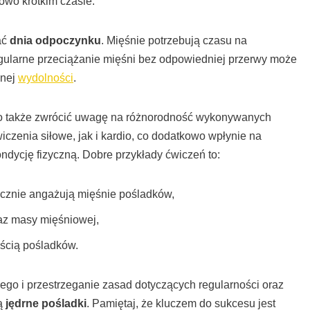
owo krótkim czasie.
ać
dnia odpoczynku
. Mięśnie potrzebują czasu na
egularne przeciążanie mięśni bez odpowiedniej przerwy może
lnej
wydolności
.
to także zwrócić uwagę na różnorodność wykonywanych
czenia siłowe, jak i kardio, co dodatkowo wpłynie na
ndycję fizyczną. Dobre przykłady ćwiczeń to:
tecznie angażują mięśnie pośladków,
raz masy mięśniowej,
ścią pośladków.
o i przestrzeganie zasad dotyczących regularności oraz
są
jędrne pośladki
. Pamiętaj, że kluczem do sukcesu jest