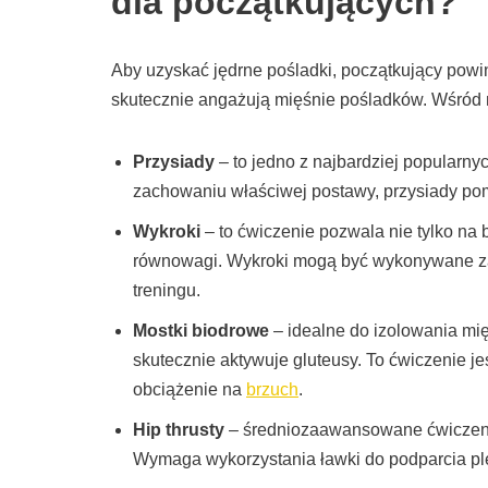
dla początkujących?
Aby uzyskać jędrne pośladki, początkujący powi
skutecznie angażują mięśnie pośladków. Wśród 
Przysiady
– to jedno z najbardziej popularnyc
zachowaniu właściwej postawy, przysiady poma
Wykroki
– to ćwiczenie pozwala nie tylko na 
równowagi. Wykroki mogą być wykonywane zar
treningu.
Mostki biodrowe
– idealne do izolowania mię
skutecznie aktywuje gluteusy. To ćwiczenie j
obciążenie na
brzuch
.
Hip thrusty
– średniozaawansowane ćwiczenie,
Wymaga wykorzystania ławki do podparcia ple