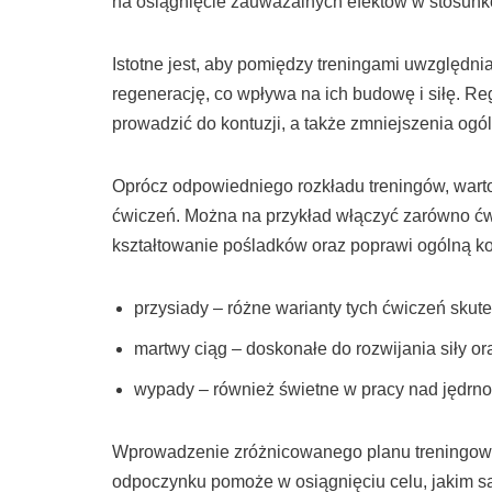
na osiągnięcie zauważalnych efektów w stosunk
Istotne jest, aby pomiędzy treningami uwzględni
regenerację, co wpływa na ich budowę i siłę. R
prowadzić do kontuzji, a także zmniejszenia ogó
Oprócz odpowiedniego rozkładu treningów, war
ćwiczeń. Można na przykład włączyć zarówno ćwi
kształtowanie pośladków oraz poprawi ogólną ko
przysiady – różne warianty tych ćwiczeń sku
martwy ciąg – doskonałe do rozwijania siły o
wypady – również świetne w pracy nad jędrno
Wprowadzenie zróżnicowanego planu treningoweg
odpoczynku pomoże w osiągnięciu celu, jakim 