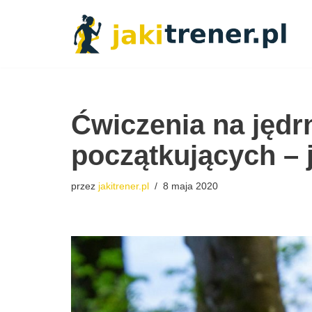
Przejdź
do
treści
Ćwiczenia na jędr
początkujących – 
przez
jakitrener.pl
8 maja 2020