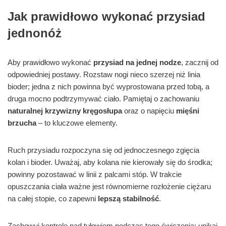
Jak prawidłowo wykonać przysiad
jednonóż
Aby prawidłowo wykonać
przysiad na jednej nodze
, zacznij od
odpowiedniej postawy. Rozstaw nogi nieco szerzej niż linia
bioder; jedna z nich powinna być wyprostowana przed tobą, a
druga mocno podtrzymywać ciało. Pamiętaj o zachowaniu
naturalnej krzywizny kręgosłupa
oraz o napięciu
mięśni
brzucha
– to kluczowe elementy.
Ruch przysiadu rozpoczyna się od jednoczesnego zgięcia
kolan i bioder. Uważaj, aby kolana nie kierowały się do środka;
powinny pozostawać w linii z palcami stóp. W trakcie
opuszczania ciała ważne jest równomierne rozłożenie ciężaru
na całej stopie, co zapewni
lepszą stabilność
.
Zachowuj kontrolę nad tułowiem podczas tego ćwiczenia; unikaj