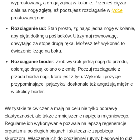
wyprostowaną, a drugą zginaj w kolanie. Przenieś ciężar
ciała na nogę zgiętą, aż poczujesz rozciąganie w
łydce
prostowanej nogi.
Rozciąganie ud:
Stań prosto, zginając jedną nogę w kolanie,
aby pięta dotknęła pośladków. Utrzymaj równowagę,
chwytając za stopę drugą ręką. Możesz też wykonać to
ćwiczenie leżąc na boku.
Rozciąganie bioder:
Zrób wykrok jedną nogą do przodu,
opierając drugą kolano o ziemię. Poczuj rozciąganie z
przodu biodra nogi, która jest z tyłu. Wykroki i pozycje
przypominające „pajacyka” doskonale też angażują mięśnie
w okolicy bioder.
Wszystkie te ćwiczenia mają na celu nie tylko poprawę
elastyczności, ale także zmniejszenie napięcia mięśniowego.
Regularne ich wykonywanie pozwala na lepszą regenerację
organizmu po długich biegach i skutecznie zapobiega
skurczom. Włączenie ich do codziennej rutyny biegowej to duż