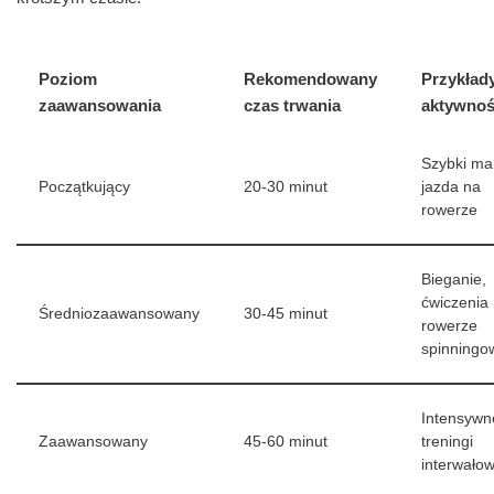
Poziom
Rekomendowany
Przykład
zaawansowania
czas trwania
aktywnoś
Szybki ma
Początkujący
20-30 minut
jazda na
rowerze
Bieganie,
ćwiczenia
Średniozaawansowany
30-45 minut
rowerze
spinning
Intensywn
Zaawansowany
45-60 minut
treningi
interwało