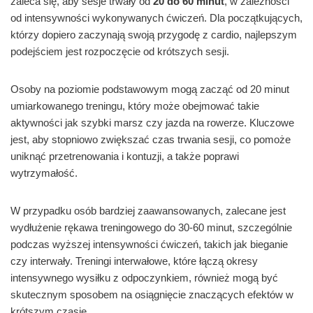
zaleca się, aby sesje trwały od
20 do 60 minut
, w zależności
od intensywności wykonywanych ćwiczeń. Dla początkujących,
którzy dopiero zaczynają swoją przygodę z cardio, najlepszym
podejściem jest rozpoczęcie od krótszych sesji.
Osoby na poziomie podstawowym mogą zacząć od 20 minut
umiarkowanego treningu, który może obejmować takie
aktywności jak szybki marsz czy jazda na rowerze. Kluczowe
jest, aby stopniowo zwiększać czas trwania sesji, co pomoże
uniknąć przetrenowania i kontuzji, a także poprawi
wytrzymałość.
W przypadku osób bardziej zaawansowanych, zalecane jest
wydłużenie rękawa treningowego do 30-60 minut, szczególnie
podczas wyższej intensywności ćwiczeń, takich jak bieganie
czy interwały. Treningi interwałowe, które łączą okresy
intensywnego wysiłku z odpoczynkiem, również mogą być
skutecznym sposobem na osiągnięcie znaczących efektów w
krótszym czasie.