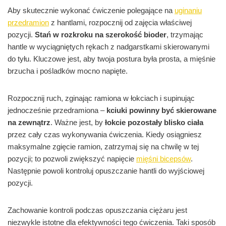
Aby skutecznie wykonać ćwiczenie polegające na
uginaniu
przedramion
z hantlami, rozpocznij od zajęcia właściwej
pozycji.
Stań w rozkroku na szerokość bioder
, trzymając
hantle w wyciągniętych rękach z nadgarstkami skierowanymi
do tyłu. Kluczowe jest, aby twoja postura była prosta, a mięśnie
brzucha i pośladków mocno napięte.
Rozpocznij ruch, zginając ramiona w łokciach i supinując
jednocześnie przedramiona –
kciuki powinny być skierowane
na zewnątrz
. Ważne jest, by
łokcie pozostały blisko ciała
przez cały czas wykonywania ćwiczenia. Kiedy osiągniesz
maksymalne zgięcie ramion, zatrzymaj się na chwilę w tej
pozycji; to pozwoli zwiększyć napięcie
mięśni bicepsów
.
Następnie powoli kontroluj opuszczanie hantli do wyjściowej
pozycji.
Zachowanie kontroli podczas opuszczania ciężaru jest
niezwykle istotne dla efektywności tego ćwiczenia. Taki sposób