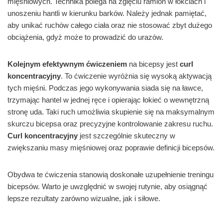
mięśniowych. Technika polega na zgięciu ramion w łokciach i
unoszeniu hantli w kierunku barków. Należy jednak pamiętać,
aby unikać ruchów całego ciała oraz nie stosować zbyt dużego
obciążenia, gdyż może to prowadzić do urazów.
Kolejnym efektywnym ćwiczeniem
na bicepsy jest
curl
koncentracyjny
. To ćwiczenie wyróżnia się wysoką aktywacją
tych mięśni. Podczas jego wykonywania siada się na ławce,
trzymając hantel w jednej ręce i opierając łokieć o wewnętrzną
stronę uda. Taki ruch umożliwia skupienie się na maksymalnym
skurczu bicepsa oraz precyzyjne kontrolowanie zakresu ruchu.
Curl koncentracyjny
jest szczególnie skuteczny w
zwiększaniu masy mięśniowej oraz poprawie definicji bicepsów.
Obydwa te ćwiczenia stanowią doskonałe uzupełnienie treningu
bicepsów. Warto je uwzględnić w swojej rutynie, aby osiągnąć
lepsze rezultaty zarówno wizualne, jak i siłowe.