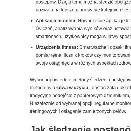
postępów. Dzięki temu można śledzić obciąże
pozwala na lepsze planowanie kolejnych sesji
Aplikacje mobilne:
Nowoczesne aplikacje fitn
ćwiczeń, analizowania wyników oraz ustawiani
smartfonach, użytkownicy mogą w łatwy spos
Urządzenia fitness:
Smartwatche i opaski fitn
pomiar tętna, licznik kroków czy monitorowan
swoje osiągnięcia w różnych aspektach zdrow
Wybór odpowiedniej metody śledzenia postępów z
metoda była
łatwa w użyciu
i dostarczała dokła
tradycyjne podejście z papierowym dziennikiem,
Niezależnie od wybranej opcji, regularne moni
treningowych i osiąganie zamierzonych celów.
Jak śledzenie postęp