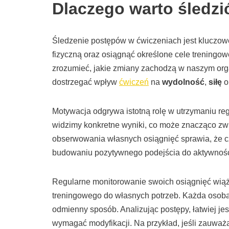
Dlaczego warto śledzi
Śledzenie postępów w ćwiczeniach jest kluczowe
fizyczną oraz osiągnąć określone cele treningow
zrozumieć, jakie zmiany zachodzą w naszym org
dostrzegać wpływ
ćwiczeń
na
wydolność
,
siłę
o
Motywacja odgrywa istotną rolę w utrzymaniu reg
widzimy konkretne wyniki, co może znacząco zw
obserwowania własnych osiągnięć sprawia, że cz
budowaniu pozytywnego podejścia do aktywności
Regularne monitorowanie swoich osiągnięć wiąż
treningowego do własnych potrzeb. Każda osoba je
odmienny sposób. Analizując postępy, łatwiej je
wymagać modyfikacji. Na przykład, jeśli zauwa