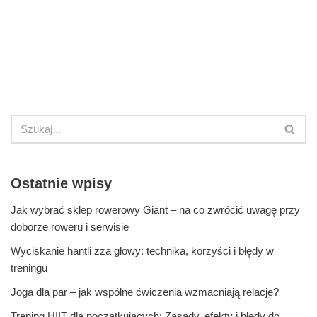
Ostatnie wpisy
Jak wybrać sklep rowerowy Giant – na co zwrócić uwagę przy
doborze roweru i serwisie
Wyciskanie hantli zza głowy: technika, korzyści i błędy w
treningu
Joga dla par – jak wspólne ćwiczenia wzmacniają relacje?
Trening HIIT dla początkujących: Zasady, efekty i błędy do