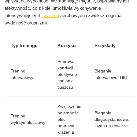
wpływa na wydolność. Wzmacniając mięśnie, poprawiamy ich
efektywność, co z kolei umożliwia wykonywanie
intensywniejszych
ćwiczeń
aerobowych i zwiększa ogólną
wydolność organizmu.
Typ treningu
Korzyści
Przykłady
Poprawa
kondycji,
Trening
Bieganie
efektywne
interwałowy
interwałowe, HIIT
spalanie
tłuszczu
Zwiększenie
pojemności
Bieganie
Trening
płuc,
długodystansowe,
wytrzymałościowy
poprawa
jazda na rowerze
krążenia