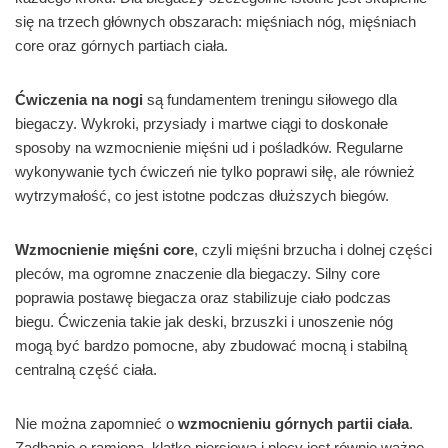
się na trzech głównych obszarach: mięśniach nóg, mięśniach
core oraz górnych partiach ciała.
Ćwiczenia na nogi
są fundamentem treningu siłowego dla
biegaczy. Wykroki, przysiady i martwe ciągi to doskonałe
sposoby na wzmocnienie mięśni ud i pośladków. Regularne
wykonywanie tych ćwiczeń nie tylko poprawi siłę, ale również
wytrzymałość, co jest istotne podczas dłuższych biegów.
Wzmocnienie mięśni core
, czyli mięśni brzucha i dolnej części
pleców, ma ogromne znaczenie dla biegaczy. Silny core
poprawia postawę biegacza oraz stabilizuje ciało podczas
biegu. Ćwiczenia takie jak deski, brzuszki i unoszenie nóg
mogą być bardzo pomocne, aby zbudować mocną i stabilną
centralną część ciała.
Nie można zapomnieć o
wzmocnieniu górnych partii ciała
.
Zadbanie o ramiona, klatkę piersiową i plecy jest równie ważne,