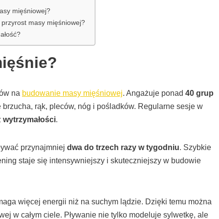
masy mięśniowej?
 przyrost masy mięśniowej?
małość?
mięśnie?
bów na
budowanie masy mięśniowej
. Angażuje ponad
40 grup
ę brzucha, rąk, pleców, nóg i pośladków. Regularne sesje w
z
wytrzymałości
.
pływać przynajmniej
dwa do trzech razy w tygodniu
. Szybkie
ening staje się intensywniejszy i skuteczniejszy w budowie
maga więcej energii niż na suchym lądzie. Dzięki temu można
 w całym ciele. Pływanie nie tylko modeluje sylwetkę, ale