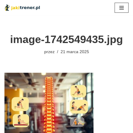
Przejdź
do
treści
image-1742549435.jpg
przez
21 marca 2025