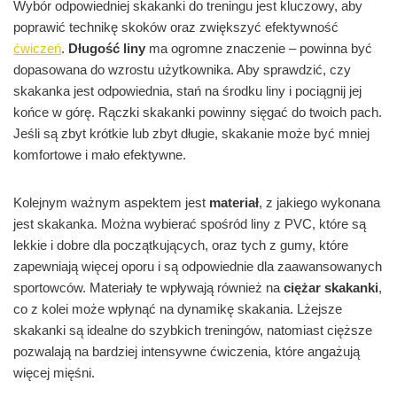
Wybór odpowiedniej skakanki do treningu jest kluczowy, aby
poprawić technikę skoków oraz zwiększyć efektywność
ćwiczeń
.
Długość liny
ma ogromne znaczenie – powinna być
dopasowana do wzrostu użytkownika. Aby sprawdzić, czy
skakanka jest odpowiednia, stań na środku liny i pociągnij jej
końce w górę. Rączki skakanki powinny sięgać do twoich pach.
Jeśli są zbyt krótkie lub zbyt długie, skakanie może być mniej
komfortowe i mało efektywne.
Kolejnym ważnym aspektem jest
materiał
, z jakiego wykonana
jest skakanka. Można wybierać spośród liny z PVC, które są
lekkie i dobre dla początkujących, oraz tych z gumy, które
zapewniają więcej oporu i są odpowiednie dla zaawansowanych
sportowców. Materiały te wpływają również na
ciężar skakanki
,
co z kolei może wpłynąć na dynamikę skakania. Lżejsze
skakanki są idealne do szybkich treningów, natomiast cięższe
pozwalają na bardziej intensywne ćwiczenia, które angażują
więcej mięśni.