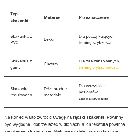
Typ
Materiał
Przeznaczenie
skakanki
Skakanka z
Dla początkujących,
Lekki
PVC
trening szybkości
Skakanka z
Dla zaawansowanych,
Cięższy
gumy
trening wytrzymałości
Dla wszystkich
Skakanka
Różnorodne
poziomów
regulowana
materiały
zaawansowania
Na koniec warto zwrócić uwagę na
rączki skakanki
. Powinny
być wygodne i dobrze leżeć w dłoniach, a ich tekstura powinna
zapobiegać ślizganiu się. Niektóre modele mają dodatkowe