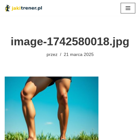
Przejdź
do
treści
image-1742580018.jpg
przez
21 marca 2025