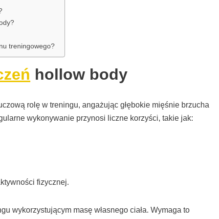
?
body?
anu treningowego?
czeń
hollow body
czową rolę w treningu, angażując głębokie mięśnie brzucha
egularne wykonywanie przynosi liczne korzyści, takie jak:
tywności fizycznej.
ningu wykorzystującym masę własnego ciała. Wymaga to