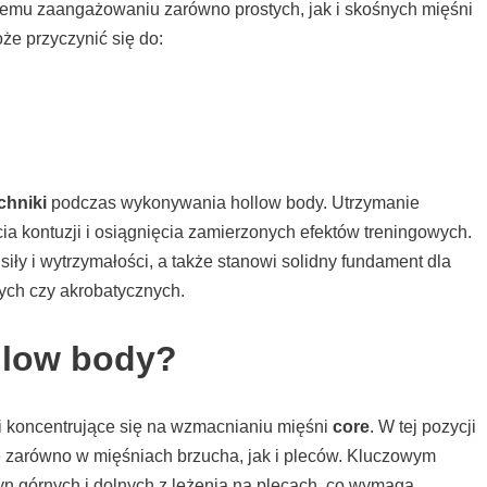
wnemu zaangażowaniu zarówno prostych, jak i skośnych mięśni
że przyczynić się do:
chniki
podczas wykonywania hollow body. Utrzymanie
ia kontuzji i osiągnięcia zamierzonych efektów treningowych.
iły i wytrzymałości, a także stanowi solidny fundament dla
ch czy akrobatycznych.
llow body?
i koncentrujące się na wzmacnianiu mięśni
core
. W tej pozycji
cie zarówno w mięśniach brzucha, jak i pleców. Kluczowym
yn górnych i dolnych z leżenia na plecach, co wymaga