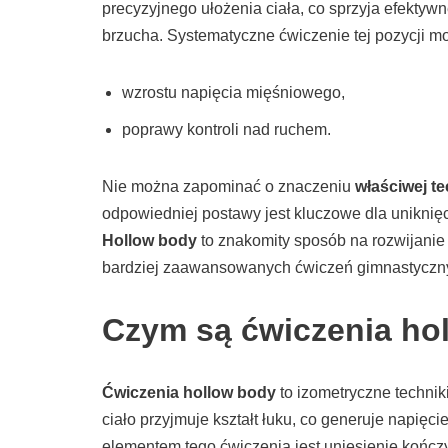
precyzyjnego ułożenia ciała, co sprzyja efekty
brzucha. Systematyczne ćwiczenie tej pozycji mo
wzrostu napięcia mięśniowego,
poprawy kontroli nad ruchem.
Nie można zapominać o znaczeniu
właściwej te
odpowiedniej postawy jest kluczowe dla uniknięc
Hollow body
to znakomity sposób na rozwijanie s
bardziej zaawansowanych ćwiczeń gimnastyczny
Czym są ćwiczenia ho
Ćwiczenia hollow body
to izometryczne technik
ciało przyjmuje kształt łuku, co generuje napię
elementem tego ćwiczenia jest uniesienie kończ