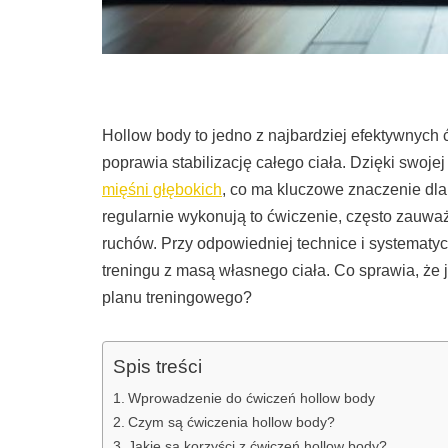
Hollow body to jedno z najbardziej efektywnych 
poprawia stabilizację całego ciała. Dzięki swoj
mięśni głębokich
, co ma kluczowe znaczenie dla 
regularnie wykonują to ćwiczenie, często zauważa
ruchów. Przy odpowiedniej technice i systematy
treningu z masą własnego ciała. Co sprawia, że 
planu treningowego?
Spis treści
Wprowadzenie do ćwiczeń hollow body
Czym są ćwiczenia hollow body?
Jakie są korzyści z ćwiczeń hollow body?