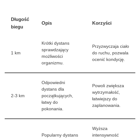
Długość
Opis
Korzyści
biegu
Krótki dystans
Przyzwyczaja ciało
sprawdzający
1 km
do ruchu, pozwala
możliwości
ocenić kondycję.
organizmu.
Odpowiedni
Powoli zwiększa
dystans dla
wytrzymałość,
2-3 km
początkujących,
łatwiejszy do
łatwy do
zaplanowania.
pokonania.
Wyższa
Popularny dystans
intensywność