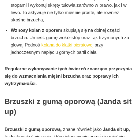
stopami i wykonuj skręty tułowia zarówno w prawo, jak i w
lewo. To aktywuje nie tylko mięśnie proste, ale również
skośne brzucha,
Wznosy kolan z oporem
skupiają się na dolnej części
brzucha. Umieść gumę wokół stóp oraz rąk trzymanych za
głową. Podnoś
kolana do klatki piersiowej
przy
jednoczesnym napięciu górnych partii ciała.
Regularne wykonywanie tych ćwiczeń znacząco przyczynia
się do wzmacniania mięśni brzucha oraz poprawy ich
wytrzymałości.
Brzuszki z gumą oporową (Janda sit
up)
Brzuszki z gumą oporową
, znane również jako
Janda sit up
,
to doskonałe ćwiczenie, które intensywnie angażuje mięśnie