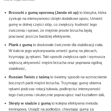
Brzuszki z gumą oporową (Janda sit up)
to klasyka, która
zyskuje na intensywności dzięki dodatkowi oporu. Umieść
gumę w dolnej części stóp, co zwiększy trudność tego
ćwiczenia i sprawi, że mięśnie proste brzucha będą
pracować jeszcze bardziej efektywnie,
Plank z gumą
to doskonałe ćwiczenie dla stabilizacji ciała.
W trakcie jego wykonywania umieść gumę na plecach,
trzymając ją rękami. Taki sposób zwiększa opór i wymusza
większą aktywność mięśni brzucha oraz poprawia ogólną
stabilność,
Russian Twists z taśmą
to świetny sposób na wzmocnienie
bocznych partii mięśni brzucha. Trzymając gumę obiema
rękami podczas rotacji tułowia, podkręcisz intensywność
tego ćwiczenia i skutecznie popracujesz nad kształtem talii,
Skręty w siadzie z gumą
to kolejna efektywna metoda
treningowa. Usiądź na podłodze, chwytając gumę za