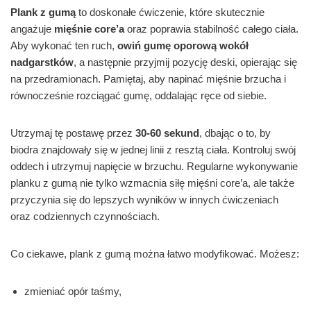
Plank z gumą
to doskonałe ćwiczenie, które skutecznie
angażuje
mięśnie core’a
oraz poprawia stabilność całego ciała.
Aby wykonać ten ruch,
owiń gumę oporową wokół
nadgarstków
, a następnie przyjmij pozycję deski, opierając się
na przedramionach. Pamiętaj, aby napinać mięśnie brzucha i
równocześnie rozciągać gumę, oddalając ręce od siebie.
Utrzymaj tę postawę przez
30-60 sekund
, dbając o to, by
biodra znajdowały się w jednej linii z resztą ciała. Kontroluj swój
oddech i utrzymuj napięcie w brzuchu. Regularne wykonywanie
planku z gumą nie tylko wzmacnia siłę mięśni core’a, ale także
przyczynia się do lepszych wyników w innych ćwiczeniach
oraz codziennych czynnościach.
Co ciekawe, plank z gumą można łatwo modyfikować. Możesz:
zmieniać opór taśmy,