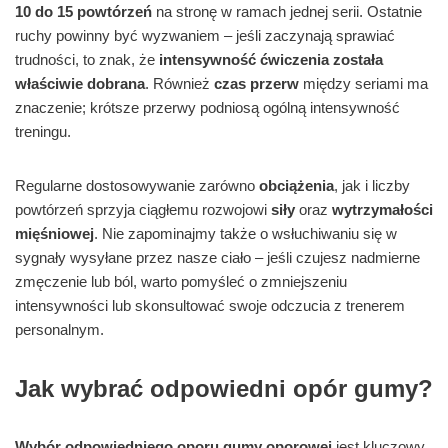
10 do 15 powtórzeń
na stronę w ramach jednej serii. Ostatnie
ruchy powinny być wyzwaniem – jeśli zaczynają sprawiać
trudności, to znak, że
intensywność ćwiczenia została
właściwie dobrana
. Również
czas przerw
między seriami ma
znaczenie; krótsze przerwy podniosą ogólną intensywność
treningu.
Regularne dostosowywanie zarówno
obciążenia
, jak i liczby
powtórzeń sprzyja ciągłemu rozwojowi
siły
oraz
wytrzymałości
mięśniowej
. Nie zapominajmy także o wsłuchiwaniu się w
sygnały wysyłane przez nasze ciało – jeśli czujesz nadmierne
zmęczenie lub ból, warto pomyśleć o zmniejszeniu
intensywności lub skonsultować swoje odczucia z trenerem
personalnym.
Jak wybrać odpowiedni opór gumy?
Wybór odpowiedniego oporu gumy oporowej
jest kluczowy