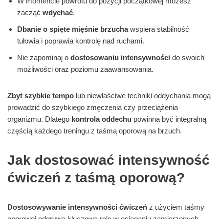
W momencie powrotu do pozycji początkowej możesz
zacząć
wdychać
.
Dbanie o spięte mięśnie brzucha
wspiera stabilność
tułowia i poprawia kontrolę nad ruchami.
Nie zapominaj o
dostosowaniu intensywności
do swoich
możliwości oraz poziomu zaawansowania.
Zbyt szybkie tempo
lub niewłaściwe techniki oddychania mogą
prowadzić do szybkiego zmęczenia czy przeciążenia
organizmu. Dlatego
kontrola oddechu
powinna być integralną
częścią każdego treningu z taśmą oporową na brzuch.
Jak dostosować intensywność
ćwiczeń z taśmą oporową?
Dostosowywanie intensywności ćwiczeń
z użyciem taśmy
oporowej odgrywa kluczową rolę w osiąganiu zamierzonych