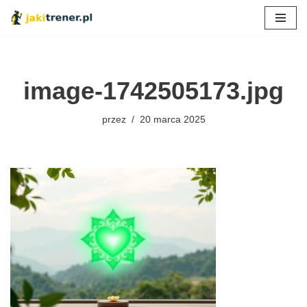
Przejdź
do
treści
image-1742505173.jpg
przez
20 marca 2025