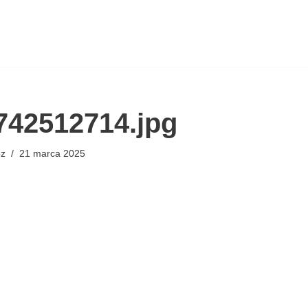
742512714.jpg
ez
21 marca 2025