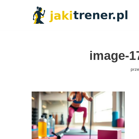
Przejdź
do
treści
image-1
prz