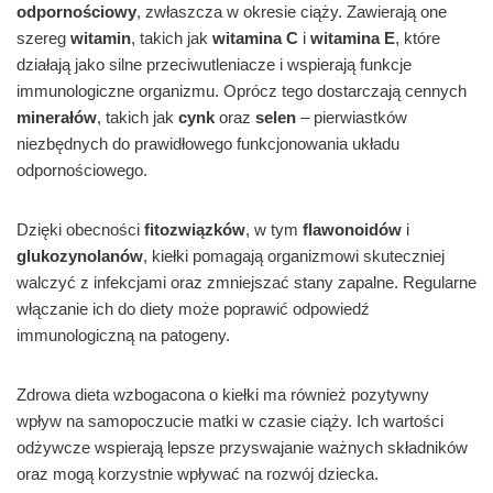
odpornościowy
, zwłaszcza w okresie ciąży. Zawierają one
szereg
witamin
, takich jak
witamina C
i
witamina E
, które
działają jako silne przeciwutleniacze i wspierają funkcje
immunologiczne organizmu. Oprócz tego dostarczają cennych
minerałów
, takich jak
cynk
oraz
selen
– pierwiastków
niezbędnych do prawidłowego funkcjonowania układu
odpornościowego.
Dzięki obecności
fitozwiązków
, w tym
flawonoidów
i
glukozynolanów
, kiełki pomagają organizmowi skuteczniej
walczyć z infekcjami oraz zmniejszać stany zapalne. Regularne
włączanie ich do diety może poprawić odpowiedź
immunologiczną na patogeny.
Zdrowa dieta wzbogacona o kiełki ma również pozytywny
wpływ na samopoczucie matki w czasie ciąży. Ich wartości
odżywcze wspierają lepsze przyswajanie ważnych składników
oraz mogą korzystnie wpływać na rozwój dziecka.