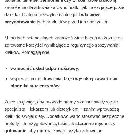
bakterie, takie jak
Salmonella
czy
E. coli
, które stanowią
zagrożenie dla zdrowia zarówno matki, jak i rozwijającego się
dziecka. Dlatego niezwykle istotne jest
właściwe
przygotowanie
tych produktów przed ich spożyciem.
Mimo tych potencjalnych zagrożeń wiele badań wskazuje na
zdrowotne korzyści wynikające z regularnego spożywania
kiełków. Pomagają one:
wzmocnić układ odpornościowy
,
wspierać proces trawienia dzięki
wysokiej zawartości
błonnika
oraz
enzymów
.
Zaleca się więc, aby przyszłe mamy skonsultowały się ze
specjalistą – lekarzem lub dietetykiem – zanim wprowadzą
kiełki do swojej diety. Dodatkowo warto stosować bezpieczne
metody ich przygotowania, takie jak
staranne mycie
czy
gotowanie
, aby minimalizować ryzyko zdrowotne.