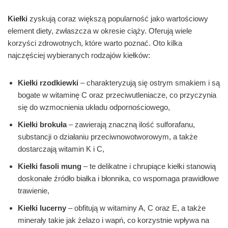
Kiełki
zyskują coraz większą popularność jako wartościowy
element diety, zwłaszcza w okresie ciąży. Oferują wiele
korzyści zdrowotnych, które warto poznać. Oto kilka
najczęściej wybieranych rodzajów kiełków:
Kiełki rzodkiewki
– charakteryzują się ostrym smakiem i są
bogate w witaminę C oraz przeciwutleniacze, co przyczynia
się do wzmocnienia układu odpornościowego,
Kiełki brokuła
– zawierają znaczną ilość sulforafanu,
substancji o działaniu przeciwnowotworowym, a także
dostarczają witamin K i C,
Kiełki fasoli mung
– te delikatne i chrupiące kiełki stanowią
doskonałe źródło białka i błonnika, co wspomaga prawidłowe
trawienie,
Kiełki lucerny
– obfitują w witaminy A, C oraz E, a także
minerały takie jak żelazo i wapń, co korzystnie wpływa na