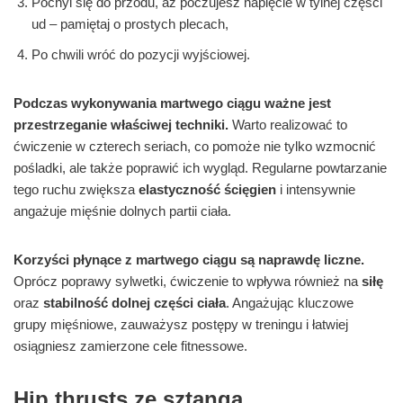
Pochyl się do przodu, aż poczujesz napięcie w tylnej części
ud – pamiętaj o prostych plecach,
Po chwili wróć do pozycji wyjściowej.
Podczas wykonywania martwego ciągu ważne jest
przestrzeganie właściwej techniki.
Warto realizować to
ćwiczenie w czterech seriach, co pomoże nie tylko wzmocnić
pośladki, ale także poprawić ich wygląd. Regularne powtarzanie
tego ruchu zwiększa
elastyczność ścięgien
i intensywnie
angażuje mięśnie dolnych partii ciała.
Korzyści płynące z martwego ciągu są naprawdę liczne.
Oprócz poprawy sylwetki, ćwiczenie to wpływa również na
siłę
oraz
stabilność dolnej części ciała
. Angażując kluczowe
grupy mięśniowe, zauważysz postępy w treningu i łatwiej
osiągniesz zamierzone cele fitnessowe.
Hip thrusts ze sztangą