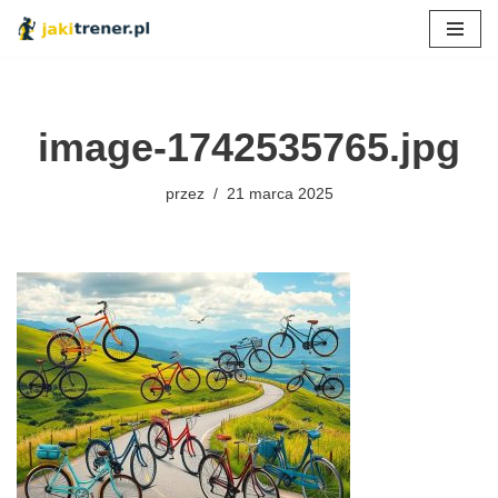
Przejdź
do
treści
image-1742535765.jpg
przez
21 marca 2025