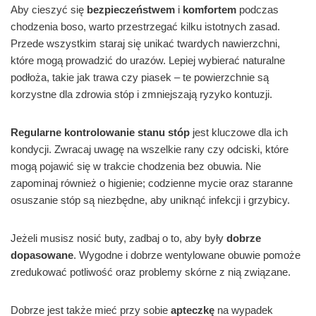
Aby cieszyć się
bezpieczeństwem
i
komfortem
podczas
chodzenia boso, warto przestrzegać kilku istotnych zasad.
Przede wszystkim staraj się unikać twardych nawierzchni,
które mogą prowadzić do urazów. Lepiej wybierać naturalne
podłoża, takie jak trawa czy piasek – te powierzchnie są
korzystne dla zdrowia stóp i zmniejszają ryzyko kontuzji.
Regularne kontrolowanie stanu stóp
jest kluczowe dla ich
kondycji. Zwracaj uwagę na wszelkie rany czy odciski, które
mogą pojawić się w trakcie chodzenia bez obuwia. Nie
zapominaj również o higienie; codzienne mycie oraz staranne
osuszanie stóp są niezbędne, aby uniknąć infekcji i grzybicy.
Jeżeli musisz nosić buty, zadbaj o to, aby były
dobrze
dopasowane
. Wygodne i dobrze wentylowane obuwie pomoże
zredukować potliwość oraz problemy skórne z nią związane.
Dobrze jest także mieć przy sobie
apteczkę
na wypadek