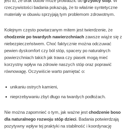
jest to, że brak butów może prowadzić do
grzybicy stóp
. W
rzeczywistości badania pokazują, że to właśnie syntetyczne
materiały w obuwiu sprzyjają tym problemom zdrowotnym.
Kolejnym często powtarzanym mitem jest twierdzenie, że
chodzenie po twardych nawierzchniach
zawsze wiąże się z
niebezpieczeństwem. Choć faktycznie można odczuwać
pewien dyskomfort czy ból stóp, spacery po naturalnych
powierzchniach takich jak trawa czy piasek mogą mieć
korzystny wpływ na zdrowie naszych stóp oraz poprawić
równowagę. Oczywiście warto pamiętać o:
unikaniu ostrych kamieni,
nieprzebywaniu zbyt długo na twardych podłożach.
Nie można zapomnieć o tym, jak ważne jest
chodzenie boso
dla naturalnego rozwoju stóp dzieci
. Badania potwierdzają
pozytywny wpływ tej praktyki na stabilność i koordynację