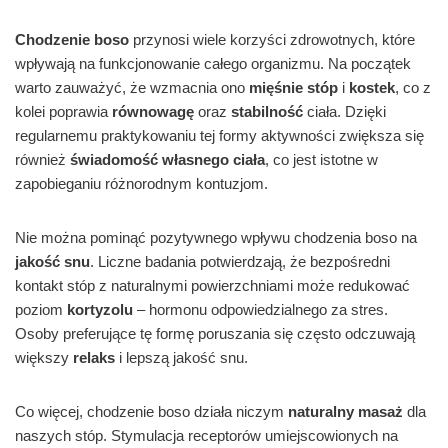
Chodzenie boso
przynosi wiele korzyści zdrowotnych, które
wpływają na funkcjonowanie całego organizmu. Na początek
warto zauważyć, że wzmacnia ono
mięśnie stóp
i
kostek
, co z
kolei poprawia
równowagę
oraz
stabilność
ciała. Dzięki
regularnemu praktykowaniu tej formy aktywności zwiększa się
również
świadomość własnego ciała
, co jest istotne w
zapobieganiu różnorodnym kontuzjom.
Nie można pominąć pozytywnego wpływu chodzenia boso na
jakość snu
. Liczne badania potwierdzają, że bezpośredni
kontakt stóp z naturalnymi powierzchniami może redukować
poziom
kortyzolu
– hormonu odpowiedzialnego za stres.
Osoby preferujące tę formę poruszania się często odczuwają
większy
relaks
i lepszą jakość snu.
Co więcej, chodzenie boso działa niczym
naturalny masaż
dla
naszych stóp. Stymulacja receptorów umiejscowionych na