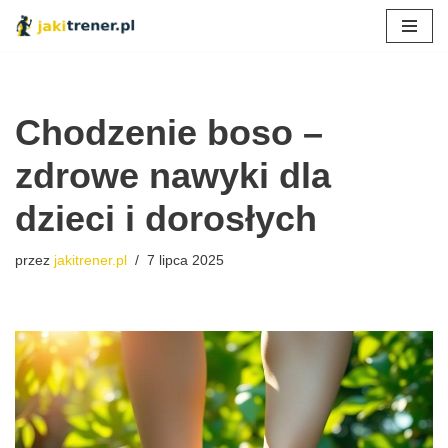
Przejdź
do
treści
Chodzenie boso –
zdrowe nawyki dla
dzieci i dorosłych
przez
jakitrener.pl
7 lipca 2025