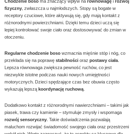
Chodzenie boso
ma znaczący wpływ na
równowagę
i
rozwój
fizyczny
, zwłaszcza u najmłodszych. Stopy są bogate w
receptory czuciowe, które aktywują się, gdy mają kontakt z
różnorodnymi powierzchniami. Dzięki temu dzieci uczą się
lepiej kontrolować swoje ciało oraz dostosowywać do zmian w
otoczeniu.
Regularne chodzenie boso
wzmacnia mięśnie stóp i nóg, co
przekłada się na poprawę
stabilności
oraz
postawy ciała
.
Lepsza równowaga zwiększa pewność ruchów, co jest
niezwykle istotne podczas nauki nowych umiejętności
motorycznych. Dzieci spędzające czas bez obuwia często
wykazują lepszą
koordynację ruchową
.
Dodatkowo kontakt z różnorodnymi nawierzchniami – takimi jak
piasek, trawa czy kamienie – stymuluje zmysły i wspomaga
rozwój sensoryczny
. Takie doświadczenia pozwalają
maluchom rozwijać świadomość swojego ciała oraz przestrzeni
wokół nich. Warto zaznaczyć, że te aspekty są kluczowe dla