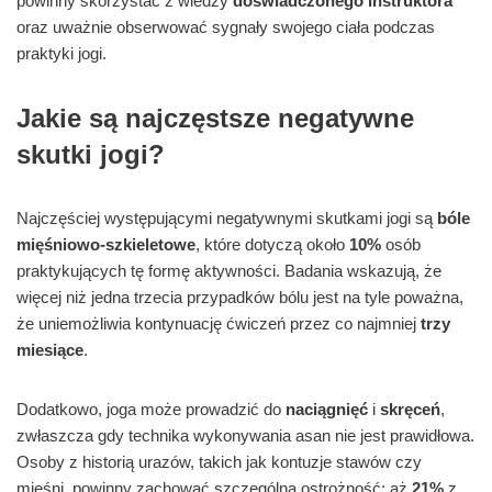
powinny skorzystać z wiedzy
doświadczonego instruktora
oraz uważnie obserwować sygnały swojego ciała podczas
praktyki jogi.
Jakie są najczęstsze negatywne
skutki jogi?
Najczęściej występującymi negatywnymi skutkami jogi są
bóle
mięśniowo-szkieletowe
, które dotyczą około
10%
osób
praktykujących tę formę aktywności. Badania wskazują, że
więcej niż jedna trzecia przypadków bólu jest na tyle poważna,
że uniemożliwia kontynuację ćwiczeń przez co najmniej
trzy
miesiące
.
Dodatkowo, joga może prowadzić do
naciągnięć
i
skręceń
,
zwłaszcza gdy technika wykonywania asan nie jest prawidłowa.
Osoby z historią urazów, takich jak kontuzje stawów czy
mięśni, powinny zachować szczególną ostrożność; aż
21%
z