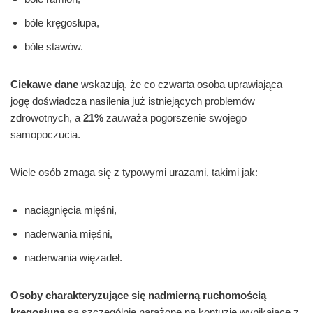
bóle kręgosłupa,
bóle stawów.
Ciekawe dane
wskazują, że co czwarta osoba uprawiająca
jogę doświadcza nasilenia już istniejących problemów
zdrowotnych, a
21%
zauważa pogorszenie swojego
samopoczucia.
Wiele osób zmaga się z typowymi urazami, takimi jak:
naciągnięcia mięśni,
naderwania mięśni,
naderwania więzadeł.
Osoby charakteryzujące się nadmierną ruchomością
kręgosłupa
są szczególnie narażone na kontuzje wynikające z