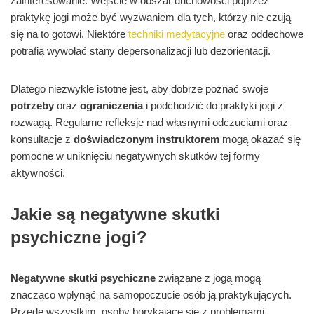
zainteresowanie. Wejście w obszar duchowości poprzez
praktykę jogi może być wyzwaniem dla tych, którzy nie czują
się na to gotowi. Niektóre
techniki medytacyjne
oraz oddechowe
potrafią wywołać stany depersonalizacji lub dezorientacji.
Dlatego niezwykle istotne jest, aby dobrze poznać swoje
potrzeby
oraz
ograniczenia
i podchodzić do praktyki jogi z
rozwagą. Regularne refleksje nad własnymi odczuciami oraz
konsultacje z
doświadczonym instruktorem
mogą okazać się
pomocne w uniknięciu negatywnych skutków tej formy
aktywności.
Jakie są negatywne skutki
psychiczne jogi?
Negatywne skutki psychiczne
związane z jogą mogą
znacząco wpłynąć na samopoczucie osób ją praktykujących.
Przede wszystkim, osoby borykające się z problemami