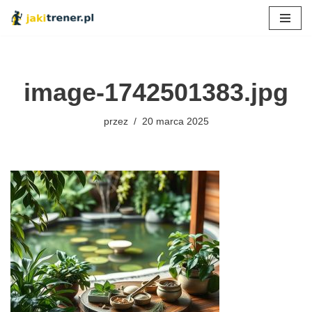
Przejdź
do
treści
image-1742501383.jpg
przez
20 marca 2025