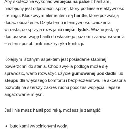
Aby skutecznie wykonać
wspięcia na palce
z hantlami,
niezbędny jest odpowiedni sprzęt, który podniesie efektywność
treningu. Kluczowym elementem są
hantle
, które pozwalają
dodać obciążenie. Dzięki temu intensywność ćwiczenia
wzrasta, co sprzyja rozwijaniu
mięśni łydek
. Ważne jest, by
dostosować wagę hantli do własnego poziomu zaawansowania
– w ten sposób unikniesz ryzyka kontuzji.
Kolejnym istotnym aspektem jest posiadanie stabilnej
powierzchni do stania. Choć zwykła podłoga może się
sprawdzić, warto rozważyć użycie
gumowanej podkładki
lub
steppu
dla większego komfortu i bezpieczeństwa. Te akcesoria
pozwolą na szerszy zakres ruchu podczas wspięcia i lepsze
angażowanie mięśni.
Jeśli nie masz hantli pod ręką, możesz je zastąpić:
butelkami wypełnionymi wodą,