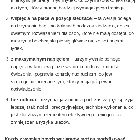
intensyfikuje pracę mięśni łydek, co czyni to doskonałą opcją
dla tych, którzy pragną bardziej wymagającego treningu.
wspięcia na palce w pozycji siedzącej
– ta wersja polega
na trzymaniu hantli na kolanach podczas siedzenia, co jest
świetnym rozwiązaniem dla osób, które nie mają dostępu do
maszyn albo chcą skupić się głównie na izolacji mięśni
łydek.
z maksymalnym napięciem
– utrzymywanie pełnego
napięcia w końcowej fazie wspięcia podnosi trudność
ćwiczenia i poprawia kontrolę nad ruchem, co jest
szczególnie polecane tym, którzy mają już pewne
doświadczenie.
bez odbicia
– rezygnacja z odbicia podczas wspięć sprzyja
lepszej stabilności i precyzyjniejszej technice wykonania, co
jest kluczowym elementem efektywnego treningu oraz
zmniejszania ryzyka urazów.
Każdy z wymienionych wariantów można modyfikować