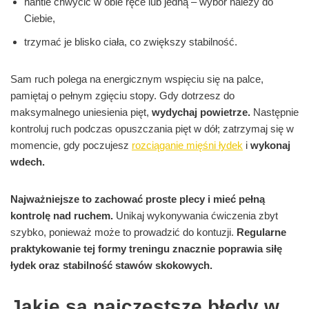
hantle chwycić w obie ręce lub jedną – wybór należy do
Ciebie,
trzymać je blisko ciała, co zwiększy stabilność.
Sam ruch polega na energicznym wspięciu się na palce,
pamiętaj o pełnym zgięciu stopy. Gdy dotrzesz do
maksymalnego uniesienia pięt,
wydychaj powietrze.
Następnie
kontroluj ruch podczas opuszczania pięt w dół; zatrzymaj się w
momencie, gdy poczujesz
rozciąganie mięśni łydek
i
wykonaj
wdech.
Najważniejsze to zachować proste plecy i mieć pełną
kontrolę nad ruchem.
Unikaj wykonywania ćwiczenia zbyt
szybko, ponieważ może to prowadzić do kontuzji.
Regularne
praktykowanie tej formy treningu znacznie poprawia siłę
łydek oraz stabilność stawów skokowych.
Jakie są najczęstsze błędy w