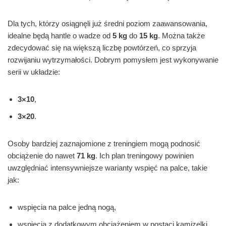
Dla tych, którzy osiągnęli już średni poziom zaawansowania,
idealne będą hantle o wadze od
5 kg
do
15 kg
. Można także
zdecydować się na większą liczbę powtórzeń, co sprzyja
rozwijaniu wytrzymałości. Dobrym pomysłem jest wykonywanie
serii w układzie:
3×10
,
3×20
.
Osoby bardziej zaznajomione z treningiem mogą podnosić
obciążenie do nawet
71 kg
. Ich plan treningowy powinien
uwzględniać intensywniejsze warianty wspięć na palce, takie
jak:
wspięcia na palce jedną nogą,
wspięcia z dodatkowym obciążeniem w postaci kamizelki.