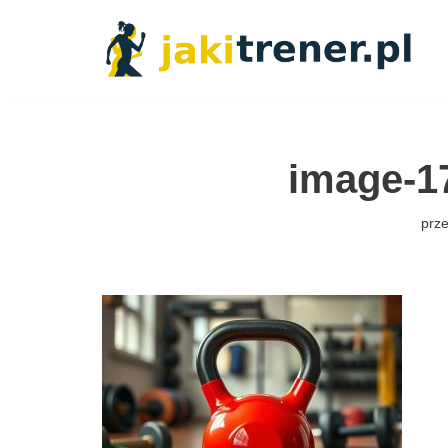
Przejdź
do
treści
image-1
prz