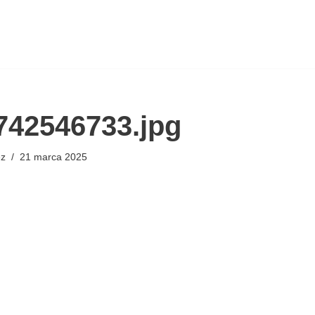
742546733.jpg
ez
21 marca 2025