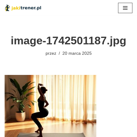
Przejdź
do
treści
image-1742501187.jpg
przez
20 marca 2025