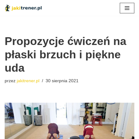
Przejdź
do
treści
Propozycje ćwiczeń na
płaski brzuch i piękne
uda
przez
jakitrener.pl
30 sierpnia 2021