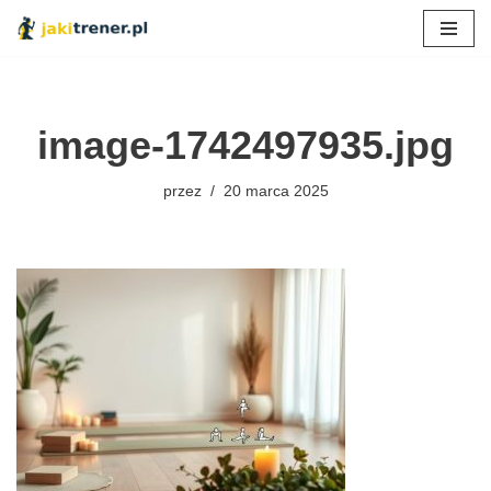
Przejdź
do
treści
image-1742497935.jpg
przez
20 marca 2025