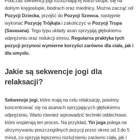
Podczas sekwencji jogi rozluźniającej warto skupić się na
dolnym kręgosłupie, biodrach oraz miednicy. Można zacząć od
Pozycji Dziecka
, przejść do
Pozycji Szewca
, następnie
wykonać
Pozycję Trójkąta
i zakończyć w
Pozycji Trupa
(Savasana)
. Tego typu układy asan sprzyjają głębokiemu
odprężeniu oraz redukcji stresu.
Regularna praktyka tych
pozycji przynosi wymierne korzyści zarówno dla ciała, jak i
dla umysłu.
Jakie są sekwencje jogi dla
relaksacji?
Sekwencje jogi
, które mają na celu relaksację, powinny
koncentrować się na asanach sprzyjających głębokiemu
odprężeniu. Warto również wprowadzić techniki oddechowe,
które wspierają ten proces. Na przykład,
Yin joga
polega na
utrzymywaniu poszczególnych pozycji przez okres od 3 do 5
minut, co sprzyja lepszemu rozluźnieniu zarówno ciała, jak i