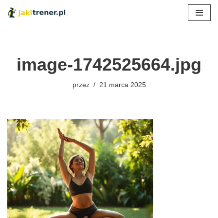
Przejdź
do
treści
image-1742525664.jpg
przez
21 marca 2025