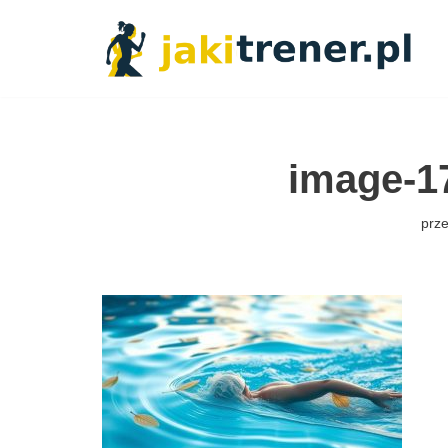
Przejdź
do
treści
image-1
prz