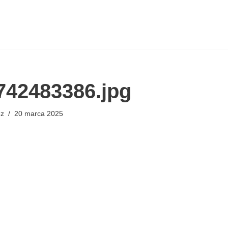
742483386.jpg
ez
20 marca 2025