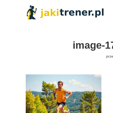
Przejdź
do
treści
image-1
prz