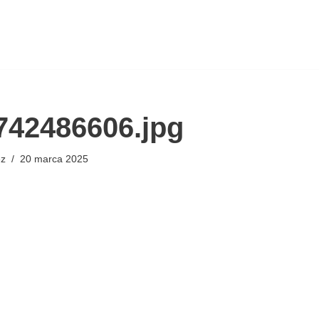
742486606.jpg
ez
20 marca 2025