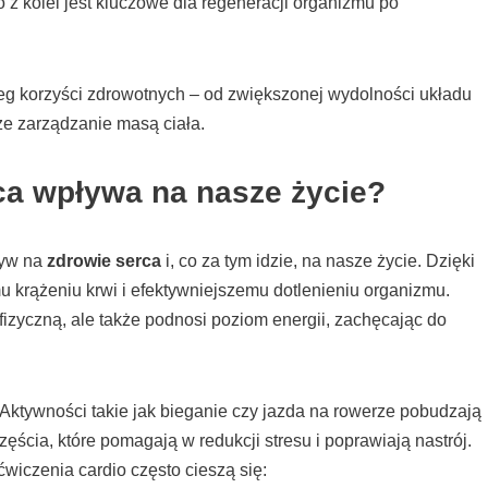
 z kolei jest kluczowe dla regeneracji organizmu po
eg korzyści zdrowotnych – od zwiększonej wydolności układu
ze zarządzanie masą ciała.
ca wpływa na nasze życie?
ływ na
zdrowie serca
i, co za tym idzie, na nasze życie. Dzięki
emu krążeniu krwi i efektywniejszemu dotlenieniu organizmu.
fizyczną, ale także podnosi poziom energii, zachęcając do
Aktywności takie jak bieganie czy jazda na rowerze pobudzają
ścia, które pomagają w redukcji stresu i poprawiają nastrój.
wiczenia cardio często cieszą się: