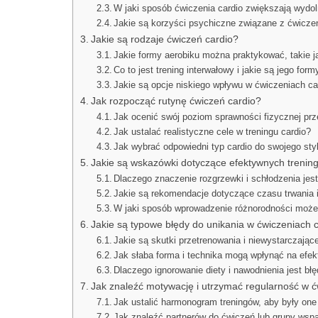
W jaki sposób ćwiczenia cardio zwiększają wydo
Jakie są korzyści psychiczne związane z ćwiczen
Jakie są rodzaje ćwiczeń cardio?
Jakie formy aerobiku można praktykować, takie j
Co to jest trening interwałowy i jakie są jego for
Jakie są opcje niskiego wpływu w ćwiczeniach card
Jak rozpocząć rutynę ćwiczeń cardio?
Jak ocenić swój poziom sprawności fizycznej pr
Jak ustalać realistyczne cele w treningu cardio?
Jak wybrać odpowiedni typ cardio do swojego sty
Jakie są wskazówki dotyczące efektywnych trenin
Dlaczego znaczenie rozgrzewki i schłodzenia jest
Jakie są rekomendacje dotyczące czasu trwania i 
W jaki sposób wprowadzenie różnorodności moż
Jakie są typowe błędy do unikania w ćwiczeniach 
Jakie są skutki przetrenowania i niewystarczające
Jak słaba forma i technika mogą wpłynąć na efe
Dlaczego ignorowanie diety i nawodnienia jest bł
Jak znaleźć motywację i utrzymać regularność w ć
Jak ustalić harmonogram treningów, aby były on
Jak znaleźć partnerów do ćwiczeń lub grupy wspa