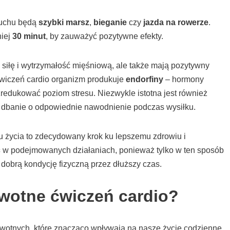
ruchu będą
szybki marsz
,
bieganie
czy
jazda na rowerze
.
niej
30 minut
, by zauważyć pozytywne efekty.
 siłę i wytrzymałość mięśniową, ale także mają pozytywny
wiczeń cardio organizm produkuje
endorfiny
– hormony
 zredukować poziom stresu. Niezwykle istotna jest również
 dbanie o odpowiednie nawodnienie podczas wysiłku.
u życia to zdecydowany krok ku lepszemu zdrowiu i
ć
w podejmowanych działaniach, ponieważ tylko w ten sposób
dobrą kondycję fizyczną przez dłuższy czas.
owotne ćwiczeń cardio?
owotnych, które znacząco wpływają na nasze życie codzienne.