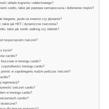
lność układu krążenia i oddechowego?
iami cardio, takie jak poprawa samopoczucia i dotlenienie mięśni?
ak bieganie, jazda na rowerze czy pływanie?
my, takie jak HIIT i dynamiczne ćwiczenia?
io, takie jak nordic walking czy orbitrek?
zed rozpoczęciem ćwiczeń?
lu życia?
gów cardio?
 kluczowe w treningu cardio?
częstotliwości treningu cardio?
e pomóc w zapobieganiu nudzie podczas ćwiczeń?
cardio?
j regeneracji?
ktywność ćwiczeń cardio?
ędem w treningu cardio?
wiczeniach cardio?
e skuteczne?
rcia dla lepszej motywacji?