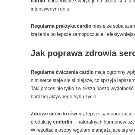
cardio
mogą również wpłynąć na jakość snu, a to
intensywnym dniu.
Regularna praktyka cardio
niesie ze sobą szer
krążenia po lepsze samopoczucie i efektywniejs
Jak poprawa zdrowia ser
Regularne ćwiczenia cardio
mają ogromny wp
nim serce staje się silniejsze, co sprzyja lepsz
Taki proces nie tylko zwiększa naszą wydolność 
bardziej aktywnego trybu życia.
Zdrowe serce
to również lepsze samopoczucie. 
produkcję
endorfin
– naturalnych hormonów szczę
W rezultacie osoby regularnie angażujące się w ć