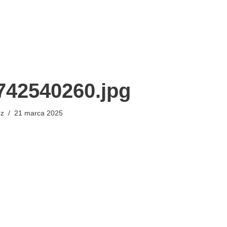
742540260.jpg
ez
21 marca 2025