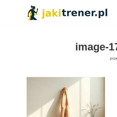
Przejdź
do
treści
image-1
prz