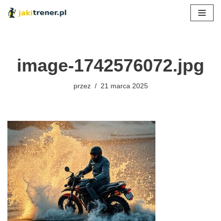
Przejdź
do
treści
image-1742576072.jpg
przez
21 marca 2025