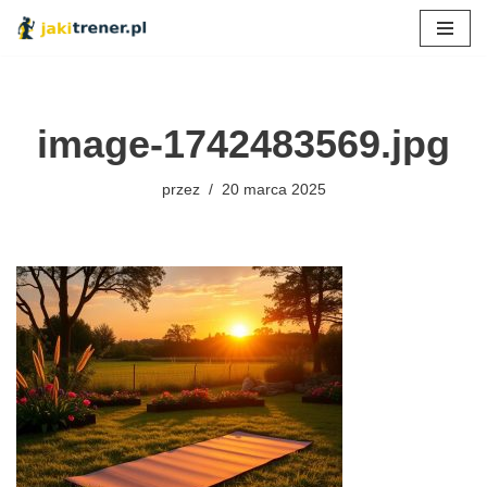
Przejdź
do
treści
image-1742483569.jpg
przez
20 marca 2025