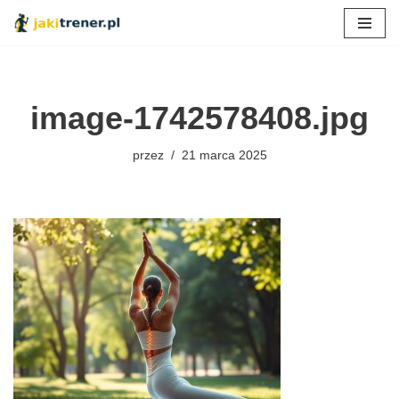
Przejdź
do
treści
image-1742578408.jpg
przez
21 marca 2025