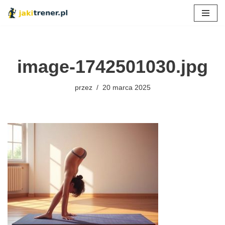
Przejdź
do
treści
image-1742501030.jpg
przez
20 marca 2025