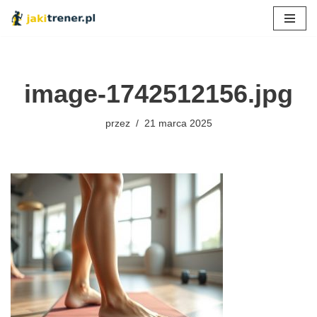
Przejdź
do
treści
image-1742512156.jpg
przez
21 marca 2025