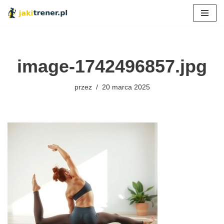
Przejdź
do
treści
image-1742496857.jpg
przez
20 marca 2025