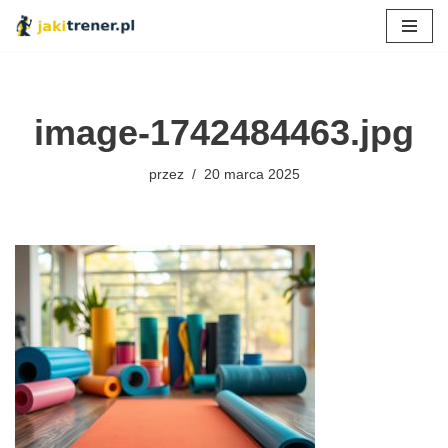
Przejdź
do
treści
image-1742484463.jpg
przez
20 marca 2025